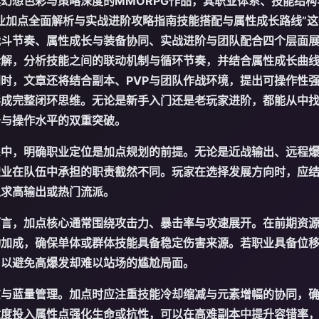
幻想色彩与策略深度的MMORPG作品，其职业体系、技能结
业加点全面解析与实战进阶攻略指南技能搭配与属性成长路线”
战斗节奏、属性成长与装备协同、实战进阶与团队配合四个层面
拆解，分析技能之间的联动机制与循环节奏，并结合属性成长曲
时，文章还将结合副本、PVP与团队作战环境，提出可操作性
形成完整闭环思维。无论是新手入门还是老玩家进阶，都能从中
升与操作水平的双重突破。
系中，明确职业定位是加点规划的前提。无论是近战输出、远程
职业在队伍中承担的职责截然不同。玩家在选择发展方向时，应
追求高输出或热门流派。
而言，加点核心通常围绕攻击力、暴击率与攻速展开。在前期资
动加成，确保单体或群体技能具备稳定伤害来源。若职业具备位
，以避免高爆发却难以站场的尴尬局面。
贯与蓝量管理。加点时应注重技能冷却缩减与元素增幅的协同，
适度投入属性点强化生命或抗性，可以在高难副本中提升容错率