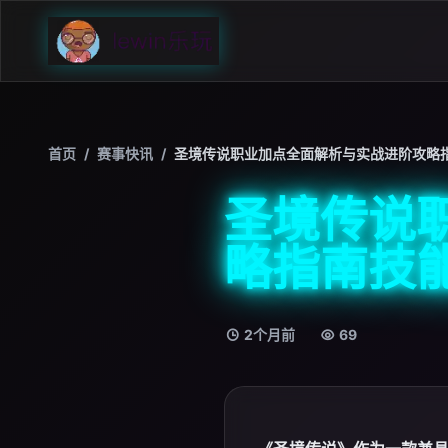
首页
/
赛事快讯
/
圣境传说职业加点全面解析与实战进阶攻略
圣境传说
略指南技
2个月前
69