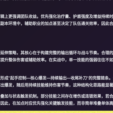
逻辑上更强调团队收益。优先强化治疗量、护盾强度及增益持续
端副本环境中，辅助职业的加点甚至决定了队伍通关效率，因此
的延伸策略，其核心在于构建完整的输出循环与战斗节奏。合理
而提升整体伤害或辅助效率。在实战中，单一技能的强弱往往不
形成“起手控制—核心爆发—持续输出—收尾补刀”的完整链条
打出爆发，随后用持续技能维持伤害节奏，这种结构化思路能显
素叠加与状态触发机制。部分技能之间存在增伤或连锁效果，若
。因此，在加点时应优先强化关键触发技能，而非简单堆叠单体