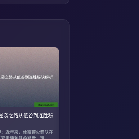
逆袭之路从低谷到连胜秘
要：近年来，休斯顿火箭队在
容重建和低谷期后，逐...